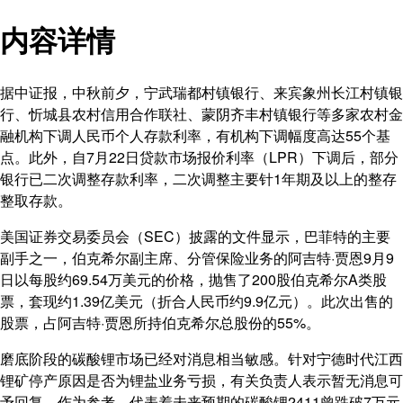
内容详情
据中证报，中秋前夕，宁武瑞都村镇银行、来宾象州长江村镇银
行、忻城县农村信用合作联社、蒙阴齐丰村镇银行等多家农村金
融机构下调人民币个人存款利率，有机构下调幅度高达55个基
点。此外，自7月22日贷款市场报价利率（LPR）下调后，部分
银行已二次调整存款利率，二次调整主要针1年期及以上的整存
整取存款。
美国证券交易委员会（SEC）披露的文件显示，巴菲特的主要
副手之一，伯克希尔副主席、分管保险业务的阿吉特·贾恩9月9
日以每股约69.54万美元的价格，抛售了200股伯克希尔A类股
票，套现约1.39亿美元（折合人民币约9.9亿元）。此次出售的
股票，占阿吉特·贾恩所持伯克希尔总股份的55%。
磨底阶段的碳酸锂市场已经对消息相当敏感。针对宁德时代江西
锂矿停产原因是否为锂盐业务亏损，有关负责人表示暂无消息可
予回复。作为参考，代表着未来预期的碳酸锂2411曾跌破7万元