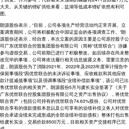
大关。从关键的锂矿供给来看，盐湖等低成本锂矿依然有利可
图。
朗源股份表示，“目前，公司各项生产经营活动均正常开展。立
案调查期间，公司将积极配合中国证监会的各项调查工作。”朗
源股份还表示，经自查，本次立案的原因主要是公司原控股子公
司广东优世联合控股集团股份有限公司（简称“优世联合”）涉嫌
参与虚假交易，公司前期已进行了积极整改。如后续存在尚未整
改完毕的事项，公司将依法履行相关信息披露义务。需要注意的
是，朗源股份为了消除2021年、2022年及2023年度审计报告中
保留事项段“因优世联合的未决诉讼事项、应收账款和其他应收
款计提减值事项”以及强调事项段“业绩补偿款事项”，该公司已出
售优世联合的相关资产。朗源股份5月与虞长实业签署了《关于
广东优世联合控股集团股份有限公司之资产出售协议》，将优世
联合资产（包括公司持有的优世联合74.63%股份、公司对优世
联合享有的借款债权本息以及公司享有的业绩补偿义务人对优世
联合承诺业绩未完成形成的全部业绩补偿款债权）整体打包出售
给虞长实业，交易价款8500万元，目前相关资产交接程序已完
成。